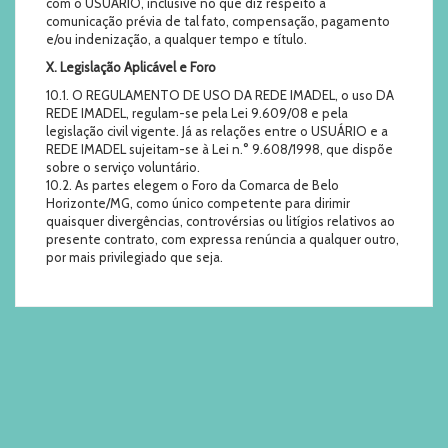
com o USUÁRIO, inclusive no que diz respeito à
comunicação prévia de tal fato, compensação, pagamento
e/ou indenização, a qualquer tempo e título.
X. Legislação Aplicável e Foro
10.1. O REGULAMENTO DE USO DA REDE IMADEL, o uso DA
REDE IMADEL, regulam-se pela Lei 9.609/08 e pela
legislação civil vigente. Já as relações entre o USUÁRIO e a
REDE IMADEL sujeitam-se à Lei n.° 9.608/1998, que dispõe
sobre o serviço voluntário.
10.2. As partes elegem o Foro da Comarca de Belo
Horizonte/MG, como único competente para dirimir
quaisquer divergências, controvérsias ou litígios relativos ao
presente contrato, com expressa renúncia a qualquer outro,
por mais privilegiado que seja.