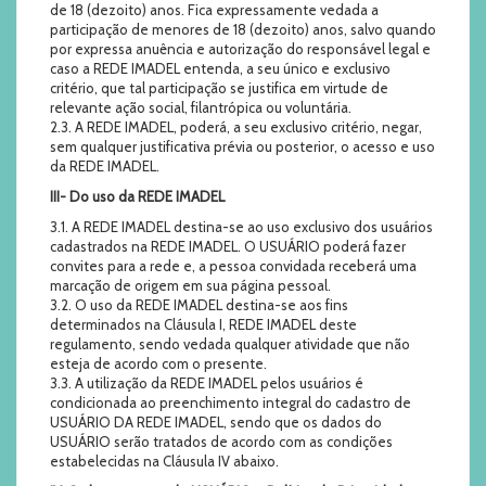
de 18 (dezoito) anos. Fica expressamente vedada a
participação de menores de 18 (dezoito) anos, salvo quando
por expressa anuência e autorização do responsável legal e
caso a REDE IMADEL entenda, a seu único e exclusivo
critério, que tal participação se justifica em virtude de
relevante ação social, filantrópica ou voluntária.
2.3. A REDE IMADEL, poderá, a seu exclusivo critério, negar,
sem qualquer justificativa prévia ou posterior, o acesso e uso
da REDE IMADEL.
III- Do uso da REDE IMADEL
3.1. A REDE IMADEL destina-se ao uso exclusivo dos usuários
cadastrados na REDE IMADEL. O USUÁRIO poderá fazer
convites para a rede e, a pessoa convidada receberá uma
marcação de origem em sua página pessoal.
3.2. O uso da REDE IMADEL destina-se aos fins
determinados na Cláusula I, REDE IMADEL deste
regulamento, sendo vedada qualquer atividade que não
esteja de acordo com o presente.
3.3. A utilização da REDE IMADEL pelos usuários é
condicionada ao preenchimento integral do cadastro de
USUÁRIO DA REDE IMADEL, sendo que os dados do
USUÁRIO serão tratados de acordo com as condições
estabelecidas na Cláusula IV abaixo.