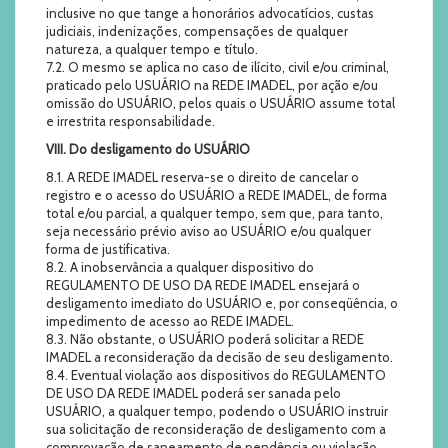
inclusive no que tange a honorários advocatícios, custas
judiciais, indenizações, compensações de qualquer
natureza, a qualquer tempo e título.
7.2. O mesmo se aplica no caso de ilícito, civil e/ou criminal,
praticado pelo USUÁRIO na REDE IMADEL, por ação e/ou
omissão do USUÁRIO, pelos quais o USUÁRIO assume total
e irrestrita responsabilidade.
VIII. Do desligamento do USUÁRIO
8.1. A REDE IMADEL reserva-se o direito de cancelar o
registro e o acesso do USUÁRIO a REDE IMADEL, de forma
total e/ou parcial, a qualquer tempo, sem que, para tanto,
seja necessário prévio aviso ao USUÁRIO e/ou qualquer
forma de justificativa.
8.2. A inobservância a qualquer dispositivo do
REGULAMENTO DE USO DA REDE IMADEL ensejará o
desligamento imediato do USUÁRIO e, por conseqüência, o
impedimento de acesso ao REDE IMADEL.
8.3. Não obstante, o USUÁRIO poderá solicitar a REDE
IMADEL a reconsideração da decisão de seu desligamento.
8.4. Eventual violação aos dispositivos do REGULAMENTO
DE USO DA REDE IMADEL poderá ser sanada pelo
USUÁRIO, a qualquer tempo, podendo o USUÁRIO instruir
sua solicitação de reconsideração de desligamento com a
comprovação de saneamento de pendência ou violação.