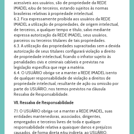
acessíveis aos usuários, são de propriedade da REDE
IMADEL e/ou de terceiros, estando sujeitos às normas
brasileiras relativas à propriedade intelectual.
6.2. Fica expressamente proibida aos usuários da REDE
IMADEL a utilização de propriedades, de origem intelectual,
de terceiros, a qualquer tempo e título, salvo mediante
expressa autorização da REDE IMADEL, seus usuários,
parceiros ou terceiros titulares de tais propriedades.
6.3. A utilização das propriedades supracitadas sem a devida
autorização de seus titulares configurará violação a direito
de propriedade intelectual, ficando o infrator sujeito às
penalidades civis e criminais cabíveis e previstas na
legislação específica que rege a matéria.
6.4. O USUÁRIO obriga-se a manter a REDE IMADEL isento
de qualquer responsabilidade de violação a direitos de
propriedade intelectual, resultante de ação ou omissão por
parte do USUÁRIO, nos termos previstos na cláusula
Ressalva de Responsabilidade.
VII. Ressalva de Responsabilidade
7.1. O USUÁRIO obriga-se a manter a REDE IMADEL, suas
entidades mantenedoras, associados, dirigentes,
empregados e terceiros livres de toda e qualquer
responsabilidade relativa a quaisquer danos e prejuízos
causados, de forma direta e/ou indireta, ao USUÁRIO,