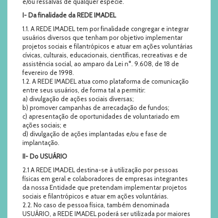
e/ou ressalvas de qualquer espécie.
I- Da finalidade da REDE IMADEL
1.1. A REDE IMADEL tem por finalidade congregar e integrar
usuários diversos que tenham por objetivo implementar
projetos sociais e filantrópicos e atuar em ações voluntárias
cívicas, culturais, educacionais, científicas, recreativas e de
assistência social, ao amparo da Lei n°. 9.608, de 18 de
fevereiro de 1998.
1.2. A REDE IMADEL atua como plataforma de comunicação
entre seus usuários, de forma tal a permitir:
a) divulgação de ações sociais diversas;
b) promover campanhas de arrecadação de fundos;
c) apresentação de oportunidades de voluntariado em
ações sociais; e
d) divulgação de ações implantadas e/ou e fase de
implantação.
II- Do USUÁRIO
2.1 A REDE IMADEL destina-se à utilização por pessoas
físicas em geral e colaboradores de empresas integrantes
da nossa Entidade que pretendam implementar projetos
sociais e filantrópicos e atuar em ações voluntárias.
2.2. No caso de pessoa física, também denominada
USUÁRIO, a REDE IMADEL poderá ser utilizada por maiores