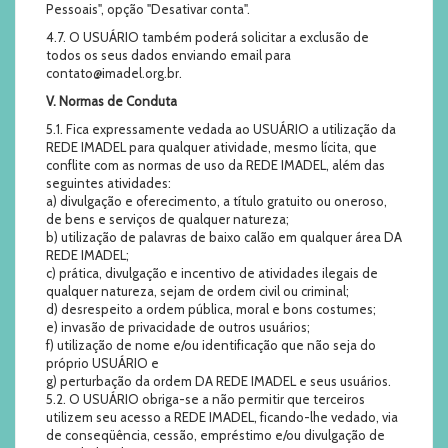
Pessoais", opção "Desativar conta".
4.7. O USUÁRIO também poderá solicitar a exclusão de
todos os seus dados enviando email para
contato@imadel.org.br.
V. Normas de Conduta
5.1. Fica expressamente vedada ao USUÁRIO a utilização da
REDE IMADEL para qualquer atividade, mesmo lícita, que
conflite com as normas de uso da REDE IMADEL, além das
seguintes atividades:
a) divulgação e oferecimento, a título gratuito ou oneroso,
de bens e serviços de qualquer natureza;
b) utilização de palavras de baixo calão em qualquer área DA
REDE IMADEL;
c) prática, divulgação e incentivo de atividades ilegais de
qualquer natureza, sejam de ordem civil ou criminal;
d) desrespeito a ordem pública, moral e bons costumes;
e) invasão de privacidade de outros usuários;
f) utilização de nome e/ou identificação que não seja do
próprio USUÁRIO e
g) perturbação da ordem DA REDE IMADEL e seus usuários.
5.2. O USUÁRIO obriga-se a não permitir que terceiros
utilizem seu acesso a REDE IMADEL, ficando-lhe vedado, via
de conseqüência, cessão, empréstimo e/ou divulgação de